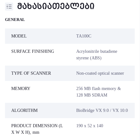
მახასიათებლები
GENERAL
MODEL
TA100C
SURFACE FINISHING
Acrylonitrile butadiene
styrene (ABS)
TYPE OF SCANNER
Non-coated optical scanner
MEMORY
256 MB flash memory &
128 MB SDRAM
ALGORITHM
BioBridge VX 9.0 / VX 10.0
PRODUCT DIMENSION (L
190 x 52 x 140
X W X H), mm