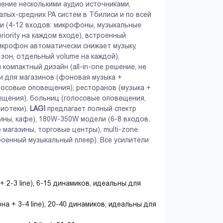
ение несколькими аудио источниками,
алых-средних PA систем в Тбилиси и по всей
и (4-12 входов: микрофоны, музыкальные
priority на каждом входе), встроенный
(микрофон автоматически снижает музыку,
зон, отдельный volume на каждой),
и компактный дизайн (all-in-one решение, не
и для магазинов (фоновая музыка +
олосовые оповещения), ресторанов (музыка +
вещения), больниц (голосовые оповещения,
лиотеки).
LAGI
предлагает полный спектр
ины, кафе), 180W-350W модели (6-8 входов,
магазины, торговые центры), multi-zone
троенный музыкальный плеер). Все усилители
2-3 line), 6-15 динамиков, идеальны для
 + 3-4 line), 20-40 динамиков, идеальны для