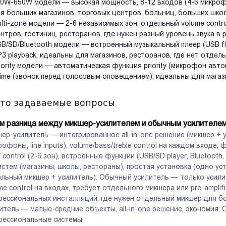
0W-650W модели — высокая мощность, 8-12 входов (4-6 микрофон
я больших магазинов, торговых центров, больниц, больших школ
lti-zone модели — 2-6 независимых зон, отдельный volume contr
нтров, гостиниц, ресторанов, где нужен разный уровень звука в 
B/SD/Bluetooth модели — встроенный музыкальный плеер (USB flash
3 playback, идеальны для магазинов, ресторанов, где нет отдел
iority модели — автоматическая функция priority (микрофон авто
ime (звонок перед голосовым оповещением), идеальны для магаз
сто задаваемые вопросы
ем разница между микшер-усилителем и обычным усилителе
ер-усилитель — интегрированное all-in-one решение (микшер + у
рофоны, line inputs), volume/bass/treble control на каждом входе, 
 control (2-6 зон), встроенные функции (USB/SD player, Bluetooth,
истем (магазины, школы, рестораны), простая установка (одно у
льный микшер + усилитель). Обычный усилитель — только усилитель
me control на входах, требует отдельного микшера или pre-amplif
ессиональных инсталляций, где нужен отдельный микшер для бо
итель — малые-средние объекты, all-in-one решение, экономия
ессиональные системы.