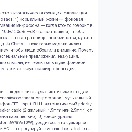
g) — это автоматическая функция, снижающая
аботает: 1) нормальный режим — фоновая
ктивация микрофона — когда кто-то говорит в
 -10dB/-20dB/-∞dB (полная тишина), чтобы
на — когда разговор заканчивается, музыка
нд. 4) Chime — некоторые модели имеют
ением, чтобы люди обратили внимание. Почему
 (специальные предложения, эвакуация,
рошо слышны, не теряются в шуме фоновой
стем где используются микрофоны для
Аксессуары
Пожарная Сигнал
Широкий выбор аксессуаров для
Надежная защита от п
ов — подключите аудио источники к входам:
систем безопасности.
 dynamic/condenser микрофонов), музыкальный
лефон (TEL input, RJ11, автоматический priority
ker cable (2-жильный, 1.5mm² или 2.5mm²) от
амики параллельно). 3) конфигурация
tor: 3W/6W/10W), убедитесь что суммарная
 EQ — отрегулируйте volume, bass, treble на