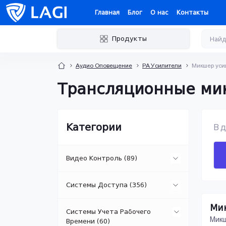
Главная
Блог
О нас
Контакты
Продукты
Аудио Оповещение
PA Усилители
Микшер уси
Трансляционные микш
Категории
В д
Видео Контроль (89)
Системы Доступа (356)
IP Камеры (15)
Ми
Системы Учета Рабочего
Сетевые Контроллеры (18)
Специализированные IP Камеры
Микш
Времени (60)
(3)