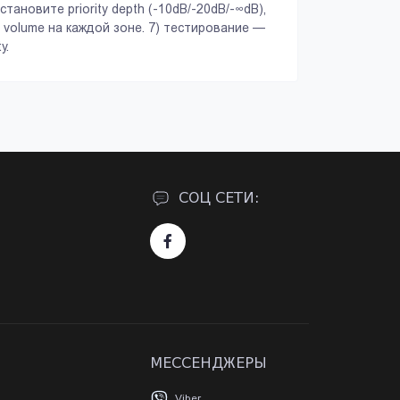
тановите priority depth (-10dB/-20dB/-∞dB),
те volume на каждой зоне. 7) тестирование —
y.
Посмотреть
Посмотреть
СОЦ СЕТИ:
МЕССЕНДЖЕРЫ
Viber