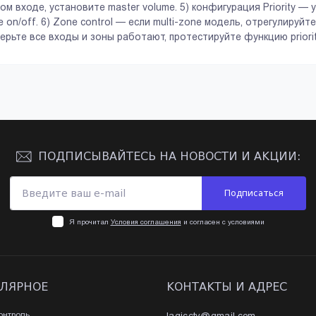
ом входе, установите master volume. 5) конфигурация Priority — ус
e on/off. 6) Zone control — если multi-zone модель, отрегулируй
ерьте все входы и зоны работают, протестируйте функцию priorit
Посмотреть
Посмотреть
ПОДПИСЫВАЙТЕСЬ НА НОВОСТИ И АКЦИИ:
Подписаться
Я прочитал
Условия соглашения
и согласен с условиями
ЛЯРНОЕ
КОНТАКТЫ И АДРЕС
онтроль
lagicctv@gmail.com