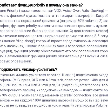
работает функция priority и почему она важна?
ция Priority (также известная как VOX, Voice Over, Auto-Duckin
кость фоновой музыки когда кто-то говорит в микрофон. Как р
ка играет на нормальной громкости (например 70% volume). 2) а
офон, функция priority автоматически снижает громкость музыки
совое оповещение было хорошо слышно. 3) деактивация микрофо
матически возвращается к нормальной громкости через 2-5 секу
e (звонок "ding-dong") который играет перед голосовым оповещ
а: в магазинах, школах, больницах часты голосовые оповещения
рукции), функция priority обеспечивает что эти оповещения хо
ки. Рекомендация: функция priority обязательна для всех PA си
совых оповещений.
идеодомофоны
Умный Дом
 подключить микшер-усилитель?
ность дома через
Интеллектуальное управление
лючение микшер-усилителя простое. Шаги: 1) подключение вход
теркомы.
домом через технологии.
офоны (MIC inputs, XLR или 6.3mm jack, phantom power +48V для
р (LINE inputs, RCA или 3.5mm jack, CD player, PC, smartphone), те
телефонного звонка). 2) подключение выходов — подключите spea
/70V outputs усилителя к динамикам (parallel connection, все дин
миков — на каждом 100V динамике выберите мощность (tap selec
ость не превышает мощность усилителя. 4) регулировка Volume и