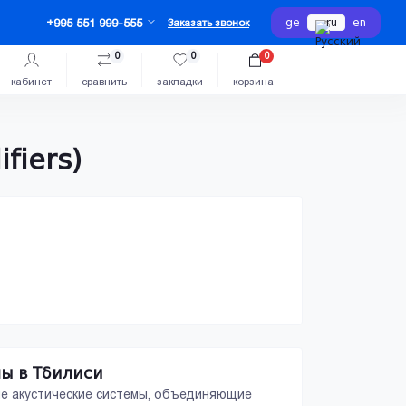
ge
ru
en
+995 551 999-555
Заказать звонок
0
0
0
кабинет
сравнить
закладки
корзина
fiers)
ы в Тбилиси
нные акустические системы, объединяющие