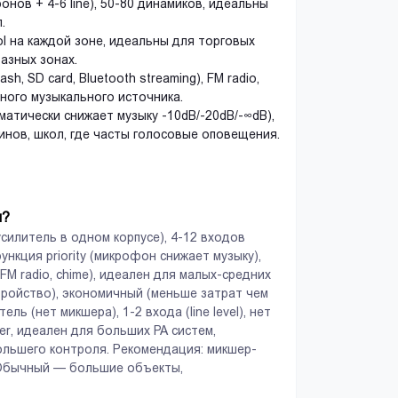
ов + 4-6 line), 50-80 динамиков, идеальны
.
ol на каждой зоне, идеальны для торговых
разных зонах.
, SD card, Bluetooth streaming), FM radio,
ьного музыкального источника.
матически снижает музыку -10dB/-20dB/-∞dB),
инов, школ, где часты голосовые оповещения.
м?
силитель в одном корпусе), 4-12 входов
функция priority (микрофон снижает музыку),
 FM radio, chime), идеален для малых-средних
стройство), экономичный (меньше затрат чем
 (нет микшера), 1-2 входа (line level), нет
ier, идеален для больших PA систем,
льшего контроля. Рекомендация: микшер-
. Обычный — большие объекты,