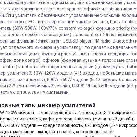
о микшер и усилитель в одном корпусе и обеспечивающие управл
льны для магазинов, школ, ресторанов, офисов и любых типов м
ии. Эти усилители обеспечивают управление несколькими входам
ры, телефон, PC), интегрированный микшер (volume, bass, treble, 
итель (60W-500W, 100V/70V constant voltage), функцию priority 
льно для голосовых оповещений), zone control (2-6 независимых 
оенные функции (chime, siren, USB/SD player, FM radio, Bluetooth) 
ует отдельного микшера и усилителя), что делает их идеальным
совые оповещения, функция priority), школ (классы, коридоры, г
офон, zone control), офисов (фоновая музыка + голосовые опо
 control) и небольших общественных зданий (церкви, музеи, биб
ер-усилителей: 60W-120W модели (4-6 входов, небольшие магаз
ние магазины, школы), 500W-650W модели (8-12 входов, большие 
ли (2-6 зон, независимый volume), USB/SD/Bluetooth модели (вс
естимы с 100V/70V PA системами.
новные типы микшер-усилителей
W-120W модели — малая мощность, 4-6 входов (2-3 микрофона + 
больших магазинов, кафе, офисов, классов, компактный дизайн.
0W-350W модели — средняя мощность, 6-8 входов (3-4 микрофона
едних магазинов, школ, ресторанов, конференц-залов.