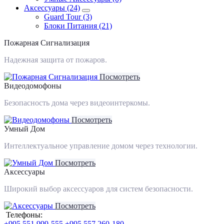
Аксессуары (24)
Guard Tour (3)
Блоки Питания (21)
Пожарная Сигнализация
Надежная защита от пожаров.
Посмотреть
Видеодомофоны
Безопасность дома через видеоинтеркомы.
Посмотреть
Умный Дом
Интеллектуальное управление домом через технологии.
Посмотреть
Аксессуары
Широкий выбор аксессуаров для систем безопасности.
Посмотреть
Телефоны:
+995 551 999-555
+995 557 260-180