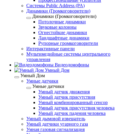
Профессиональные усилители
Системы Public Address (PA)
Динамики (Громкоговорители)
Динамики (Громкоговорители)
Потолочные динамики
Звуковые колонны
Огнестойкие динамики
Ландшафтные динамики
Рупорные громкоговорители
Интерактивные панели
Мультимедийные системы центрального
управления
Видеодомофоны
Умный Дом
Умный Дом
Умные датчики
Умные датчики
Умный датчик движения
Умный датчик присутствия
Умный комбинированный сенсор
Умный датчик присутствия человека
Умный датчик падения человека
Умный дымовой извещатель
Умный датчики угарного газа
Умная газовая сигнализация