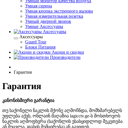
Умный монитор качества воздуха
Умная сирена
Умная кнопка экстренного вызова
Умная измерительная розетка
Умный дверной звонок
Умные Аксессуары
Аксессуары
Аксессуары
Guard Tour
Блоки Питания
Акции и скидки
Производители
Гарантия
Гарантия
კანონისმიერი გარანტია
თუ საქონელი ნაკლის მქონე აღმოჩნდა, მომხმარებელს
უფლება აქვს,
ონლაინ მაღაზია lagicctv.ge-ს
მოსთხოვოს
ნაკლის აღმოფხვრა (საქონლის უსასყიდლოდ შეკეთება
ან შეცვლა, ფასის შემცირება) ან გავიდეს