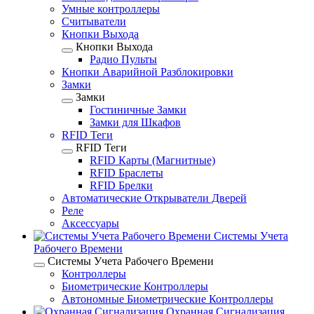
Умные контроллеры
Считыватели
Кнопки Выхода
Кнопки Выхода
Радио Пульты
Кнопки Аварийной Разблокировки
Замки
Замки
Гостиничные Замки
Замки для Шкафов
RFID Теги
RFID Теги
RFID Карты (Магнитные)
RFID Браслеты
RFID Брелки
Автоматические Открыватели Дверей
Реле
Аксессуары
Системы Учета
Рабочего Времени
Системы Учета Рабочего Времени
Контроллеры
Биометрические Контроллеры
Автономные Биометрические Контроллеры
Охранная Сигнализация