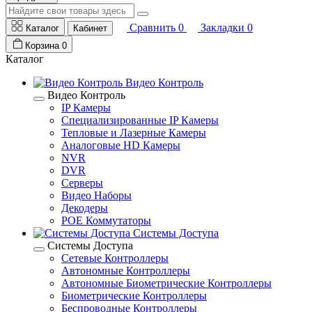
Сравнить
0
Закладки
0
Каталог
Кабинет
Корзина
0
Каталог
Видео Контроль
Видео Контроль
IP Камеры
Специализированные IP Камеры
Тепловые и Лазерные Камеры
Аналоговые HD Камеры
NVR
DVR
Серверы
Видео Наборы
Декодеры
POE Коммутаторы
Системы Доступа
Системы Доступа
Сетевые Контроллеры
Автономные Контроллеры
Автономные Биометрические Контроллеры
Биометрические Контроллеры
Беспроводные Контроллеры