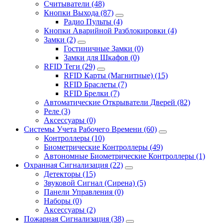
Считыватели (48)
Кнопки Выхода (87)
Радио Пульты (4)
Кнопки Аварийной Разблокировки (4)
Замки (2)
Гостиничные Замки (0)
Замки для Шкафов (0)
RFID Теги (29)
RFID Карты (Магнитные) (15)
RFID Браслеты (7)
RFID Брелки (7)
Автоматические Открыватели Дверей (82)
Реле (3)
Аксессуары (0)
Системы Учета Рабочего Времени (60)
Контроллеры (10)
Биометрические Контроллеры (49)
Автономные Биометрические Контроллеры (1)
Охранная Сигнализация (22)
Детекторы (15)
Звуковой Сигнал (Сирена) (5)
Панели Управления (0)
Наборы (0)
Аксессуары (2)
Пожарная Сигнализация (38)