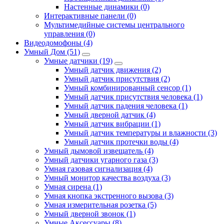
Настенные динамики (0)
Интерактивные панели (0)
Мультимедийные системы центрального
управления (0)
Видеодомофоны (4)
Умный Дом (51)
Умные датчики (19)
Умный датчик движения (2)
Умный датчик присутствия (2)
Умный комбинированный сенсор (1)
Умный датчик присутствия человека (1)
Умный датчик падения человека (1)
Умный дверной датчик (4)
Умный датчик вибрации (1)
Умный датчик температуры и влажности (3)
Умный датчик протечки воды (4)
Умный дымовой извещатель (4)
Умный датчики угарного газа (3)
Умная газовая сигнализация (4)
Умный монитор качества воздуха (3)
Умная сирена (1)
Умная кнопка экстренного вызова (3)
Умная измерительная розетка (5)
Умный дверной звонок (1)
Умные Аксессуары (8)