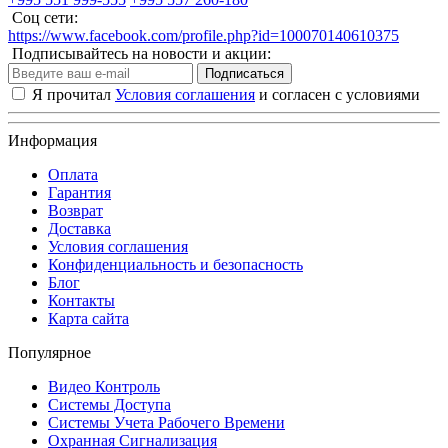
Соц сети:
https://www.facebook.com/profile.php?id=100070140610375
Подписывайтесь на новости и акции:
Подписаться
Я прочитал
Условия соглашения
и согласен с условиями
Информация
Оплата
Гарантия
Возврат
Доставка
Условия соглашения
Конфиденциальность и безопасность
Блог
Контакты
Карта сайта
Популярное
Видео Контроль
Системы Доступа
Системы Учета Рабочего Времени
Охранная Сигнализация