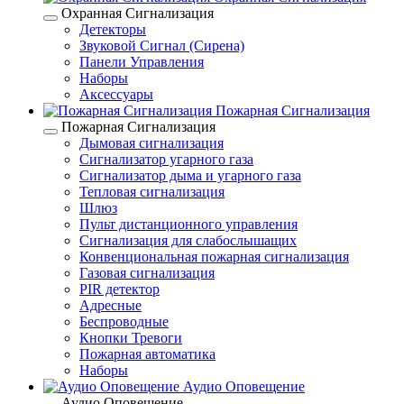
Охранная Сигнализация
Детекторы
Звуковой Сигнал (Сирена)
Панели Управления
Наборы
Аксессуары
Пожарная Сигнализация
Пожарная Сигнализация
Дымовая сигнализация
Сигнализатор угарного газа
Сигнализатор дыма и угарного газа
Тепловая сигнализация
Шлюз
Пульт дистанционного управления
Сигнализация для слабослышащих
Конвенциональная пожарная сигнализация
Газовая сигнализация
PIR детектор
Адресные
Беспроводные
Кнопки Тревоги
Пожарная автоматика
Наборы
Аудио Оповещение
Аудио Оповещение