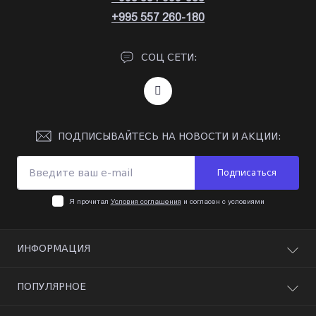
+995 557 260-180
СОЦ СЕТИ:
ПОДПИСЫВАЙТЕСЬ НА НОВОСТИ И АКЦИИ:
Подписаться
Я прочитал
Условия соглашения
и согласен с условиями
ИНФОРМАЦИЯ
Оплата
ПОПУЛЯРНОЕ
Гарантия
Возврат
Видео Контроль