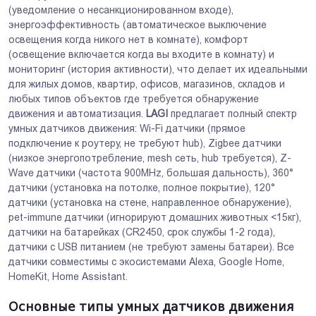
(уведомление о несанкционированном входе),
энергоэффективность (автоматическое выключение
освещения когда никого нет в комнате), комфорт
(освещение включается когда вы входите в комнату) и
мониторинг (история активности), что делает их идеальными
для жилых домов, квартир, офисов, магазинов, складов и
любых типов объектов где требуется обнаружение
движения и автоматизация.
LAGI
предлагает полный спектр
умных датчиков движения: Wi-Fi датчики (прямое
подключение к роутеру, не требуют hub), Zigbee датчики
(низкое энергопотребление, mesh сеть, hub требуется), Z-
Wave датчики (частота 900MHz, большая дальность), 360°
датчики (установка на потолке, полное покрытие), 120°
датчики (установка на стене, направленное обнаружение),
pet-immune датчики (игнорируют домашних животных <15кг),
датчики на батарейках (CR2450, срок службы 1-2 года),
датчики с USB питанием (не требуют замены батареи). Все
датчики совместимы с экосистемами Alexa, Google Home,
HomeKit, Home Assistant.
Основные типы умных датчиков движения