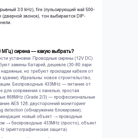
вный 3.0 kHz), fire (пульсирующий wail 500-
hime (дверной звонок), тон выбирается DIP-
нели.
8 МГц) сирена — какую выбрать?
ости установки. Проводные сирены (12V DC)
буют замены батарей, дешевле (30-80 лари
е надежные, но требуют прокладки кабеля от
 здании). Идеальны: новое строительство,
зации. Беспроводные 433MHz — питание от
code для сопряжения с панелью, простая
дные 868MHz (Grade 2/3) — профессиональные
рование AES 128, двусторонний мониторинг
ng detection (обнаружение блокировки),
комендация: новый объект → проводные
ом → беспроводные 433MHz (просто), объект
Hz (криптографическая защита).