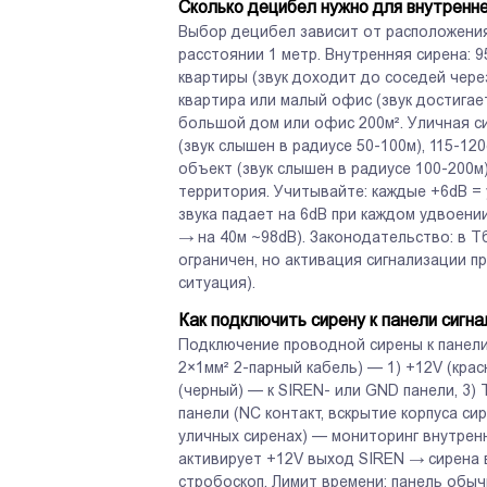
Сколько децибел нужно для внутренне
Выбор децибел зависит от расположения
расстоянии 1 метр. Внутренняя сирена: 
квартиры (звук доходит до соседей чере
квартира или малый офис (звук достигае
большой дом или офис 200м². Уличная си
(звук слышен в радиусе 50-100м), 115-1
объект (звук слышен в радиусе 100-200
территория. Учитывайте: каждые +6dB =
звука падает на 6dB при каждом удвоени
→ на 40м ~98dB). Законодательство: в Т
ограничен, но активация сигнализации п
ситуация).
Как подключить сирену к панели сигн
Подключение проводной сирены к панели
2×1мм² 2-парный кабель) — 1) +12V (кра
(черный) — к SIREN- или GND панели, 3
панели (NC контакт, вскрытие корпуса си
уличных сиренах) — мониторинг внутренн
активирует +12V выход SIREN → сирена в
стробоскоп. Лимит времени: панель обыч