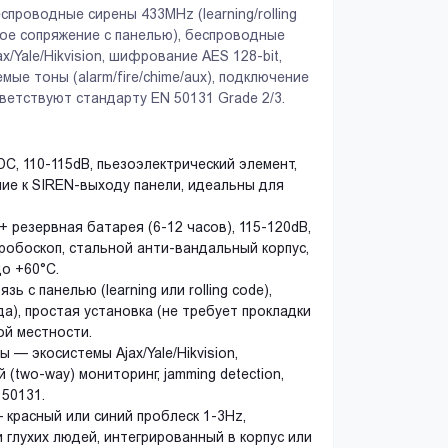
спроводные сирены 433MHz (learning/rolling
стое сопряжение с панелью), беспроводные
/Yale/Hikvision, шифрование AES 128-bit,
ые тоны (alarm/fire/chime/aux), подключение
Посмотреть
Посмотреть
ветствуют стандарту EN 50131 Grade 2/3.
, 110-115dB, пьезоэлектрический элемент,
ние к SIREN-выходу панели, идеальны для
резервная батарея (6-12 часов), 115-120dB,
тробоскоп, стальной анти-вандальный корпус,
до +60°C.
 с панелью (learning или rolling code),
да), простая установка (не требует прокладки
ой местности.
— экосистемы Ajax/Yale/Hikvision,
(two-way) мониторинг, jamming detection,
 50131.
 красный или синий проблеск 1-3Hz,
 глухих людей, интегрированный в корпус или