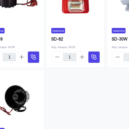
нка
новинка
новинка
89
SD-82
SD-30W
овара:
9428
Код товара:
9430
Код товара: