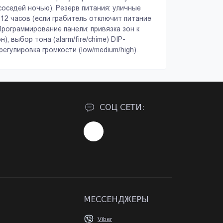
 соседей ночью). Резерв питания: уличные
12 часов (если грабитель отключит питание
Программирование панели: привязка зон к
), выбор тона (alarm/fire/chime) DIP-
егулировка громкости (low/medium/high).
СОЦ СЕТИ:
МЕССЕНДЖЕРЫ
Viber