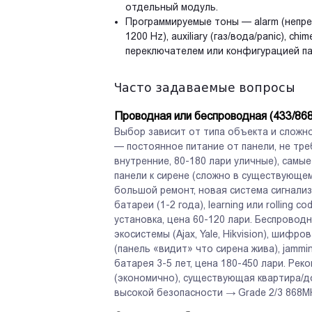
отдельный модуль.
Программируемые тоны — alarm (непреры
1200 Hz), auxiliary (газ/вода/panic), c
переключателем или конфигурацией па
Часто задаваемые вопросы
Проводная или беспроводная (433/86
Выбор зависит от типа объекта и сложн
— постоянное питание от панели, не тре
внутренние, 80-180 лари уличные), самы
панели к сирене (сложно в существующем
большой ремонт, новая система сигнали
батареи (1-2 года), learning или rolling 
установка, цена 60-120 лари. Беспрово
экосистемы (Ajax, Yale, Hikvision), шиф
(панель «видит» что сирена жива), jammi
батарея 3-5 лет, цена 180-450 лари. Ре
(экономично), существующая квартира/д
высокой безопасности → Grade 2/3 868M