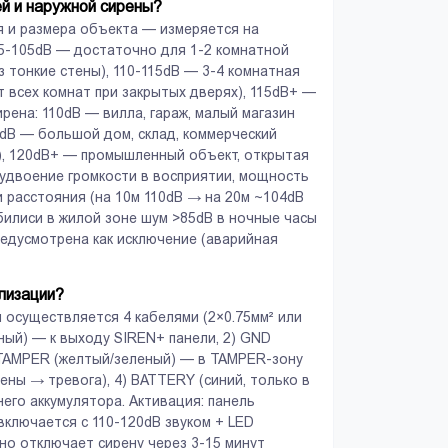
й и наружной сирены?
 и размера объекта — измеряется на
95-105dB — достаточно для 1-2 комнатной
з тонкие стены), 110-115dB — 3-4 комнатная
т всех комнат при закрытых дверях), 115dB+ —
рена: 110dB — вилла, гараж, малый магазин
20dB — большой дом, склад, коммерческий
м), 120dB+ — промышленный объект, открытая
 удвоение громкости в восприятии, мощность
и расстояния (на 10м 110dB → на 20м ~104dB
билиси в жилой зоне шум >85dB в ночные часы
редусмотрена как исключение (аварийная
ализации?
 осуществляется 4 кабелями (2×0.75мм² или
сный) — к выходу SIREN+ панели, 2) GND
) TAMPER (желтый/зеленый) — в TAMPER-зону
рены → тревога), 4) BATTERY (синий, только в
его аккумулятора. Активация: панель
ключается с 110-120dB звуком + LED
но отключает сирену через 3-15 минут