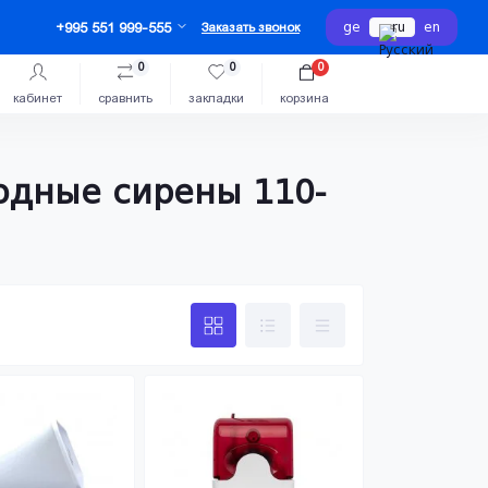
ge
ru
en
+995 551 999-555
Заказать звонок
0
0
0
кабинет
сравнить
закладки
корзина
одные сирены 110-