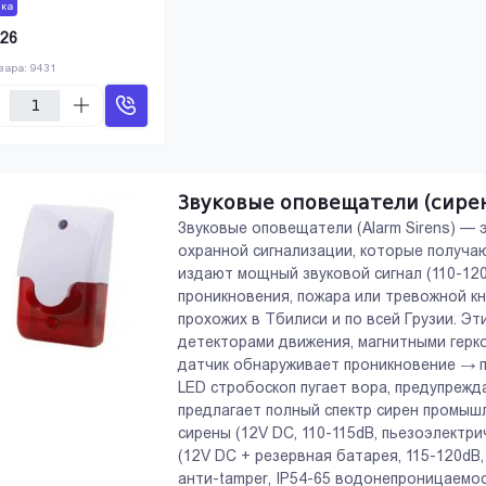
нка
26
овара:
9431
Звуковые оповещатели (сире
Звуковые оповещатели (Alarm Sirens) —
охранной сигнализации, которые получаю
идеодомофоны
Умный Дом
издают мощный звуковой сигнал (110-12
ность дома через
Интеллектуальное управление
проникновения, пожара или тревожной кн
теркомы.
домом через технологии.
прохожих в Тбилиси и по всей Грузии. Э
детекторами движения, магнитными герк
датчик обнаруживает проникновение → п
LED стробоскоп пугает вора, предупрежд
предлагает полный спектр сирен промыш
сирены (12V DC, 110-115dB, пьезоэлектри
(12V DC + резервная батарея, 115-120dB,
анти-tamper, IP54-65 водонепроницаемо