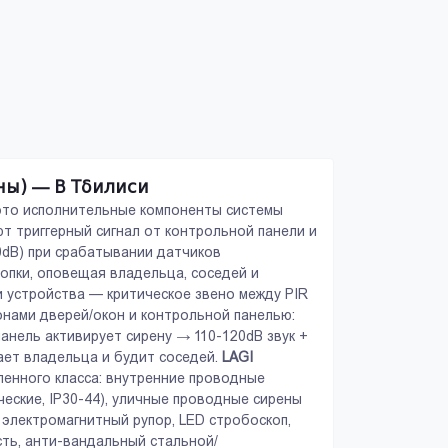
ны) — В Тбилиси
 это исполнительные компоненты системы
т триггерный сигнал от контрольной панели и
Аксессуары
Пожарная Сигнал
0dB) при срабатывании датчиков
Широкий выбор аксессуаров для
Надежная защита от п
опки, оповещая владельца, соседей и
систем безопасности.
ти устройства — критическое звено между PIR
онами дверей/окон и контрольной панелью:
анель активирует сирену → 110-120dB звук +
ает владельца и будит соседей.
LAGI
ленного класса: внутренние проводные
ческие, IP30-44), уличные проводные сирены
 электромагнитный рупор, LED стробоскоп,
сть, анти-вандальный стальной/