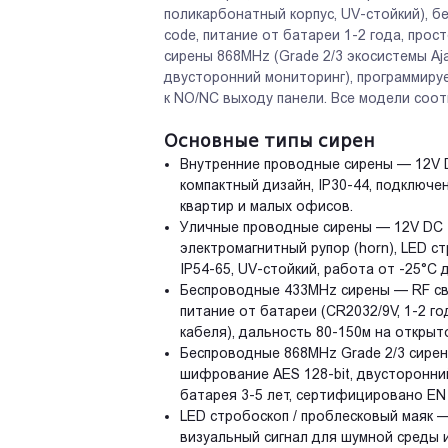
поликарбонатный корпус, UV-стойкий), бе
code, питание от батареи 1-2 года, про
сирены 868MHz (Grade 2/3 экосистемы Ajax
двусторонний мониторинг), программируем
Посмотреть
Посмотреть
к NO/NC выходу панели. Все модели соот
Основные типы сирен
Внутренние проводные сирены — 12V DC
компактный дизайн, IP30-44, подключе
квартир и малых офисов.
Уличные проводные сирены — 12V DC + 
электромагнитный рупор (horn), LED с
IP54-65, UV-стойкий, работа от -25°C 
Беспроводные 433MHz сирены — RF связь
питание от батареи (CR2032/9V, 1-2 го
кабеля), дальность 80-150м на открыт
Беспроводные 868MHz Grade 2/3 сирены 
шифрование AES 128-bit, двусторонний 
батарея 3-5 лет, сертифицировано EN
LED стробоскоп / проблесковый маяк —
визуальный сигнал для шумной среды и