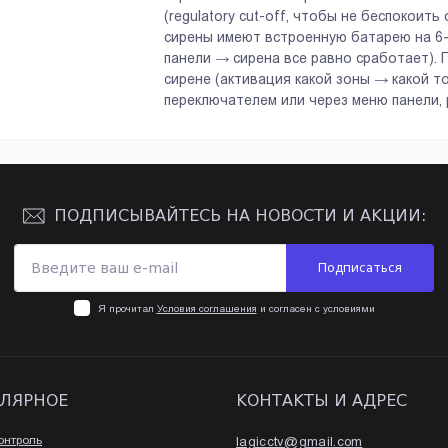
(regulatory cut-off, чтобы не беспокоить
сирены имеют встроенную батарею на 6-
панели → сирена все равно сработает). 
сирене (активация какой зоны → какой тон
переключателем или через меню панели, р
ПОДПИСЫВАЙТЕСЬ НА НОВОСТИ И АКЦИИ:
Подписаться
Я прочитал
Условия соглашения
и согласен с условиями
ЛЯРНОЕ
КОНТАКТЫ И АДРЕС
онтроль
lagicctv@gmail.com