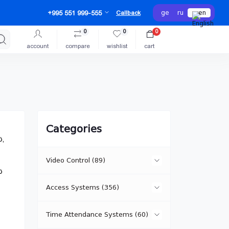
ge
ru
en
+995 551 999-555
Callback
0
0
0
account
compare
wishlist
cart
Categories
,
Video Control (89)
ს
Access Systems (356)
IP Cameras (15)
Time Attendance Systems (60)
Network Controllers (18)
Specialized IP Cameras (3)